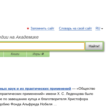
Запомнить сайт
Словарь на свой сайт
RU
едии на Академике
Найти!
Книги
Игры ⚽
ных наук и их практических применений
— «Общество
 практических применений» имени Х. С. Леденцова было
ве по завещанию купца и благотворителя Христофора
одобию Фонда Альфреда Нобеля …