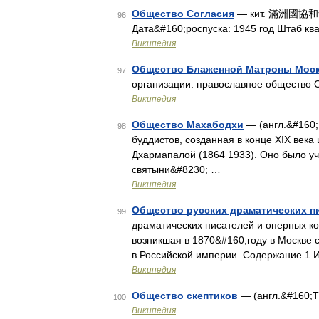
Общество Согласия
— кит. 滿洲國協和會 Л
96
Дата&#160;роспуска: 1945 год Штаб кв
Википедия
Общество Блаженной Матроны Мос
97
организации: православное общество
Википедия
Общество Махабодхи
— (англ.&#160;
98
буддистов, созданная в конце XIX век
Дхармапалой (1864 1933). Оно было уч
святыни&#8230; …
Википедия
Общество русских драматических п
99
драматических писателей и оперных к
возникшая в 1870&#160;году в Москве 
в Российской империи. Содержание 1 
Википедия
Общество скептиков
— (англ.&#160;T
100
Википедия