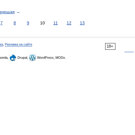
дующая
→
7
8
9
10
11
12
13
ка
,
Реклама на сайте
18+
omla,
Drupal,
WordPress, MODx.