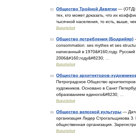
Общество Тройной Девятки
— (ОТД) 
92
тех, кто может доказать, что их коэфф
тысячной населения, то есть, выше, че
Википедия
Общество потребления (Бодрийяр)
—
93
consommation: ses mythes et ses stru
написанный в 1970&#160;году. Русский
2006&#160;году&#8230; …
Википедия
Общество архитекторов-художнико
94
Петроградское Общество архитекторов
художников. Основано в Санкт Петербур
образованием единого&#8230; …
Википедия
Общество вепсской культуры
— Дата
95
организация Лидер Строгальщикова З. 
общественная организация. Зарегистр
Википедия