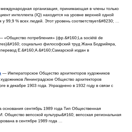
международная организация, принимающая в члены только
ициент интеллекта (IQ) находится на уровне верхней одной
м у 99,9 % всех людей. Этот уровень соответствует&#8230; …
 «Общество потребления» (фр.&#160;La société de
ctures)&#160; социально философский труд Жана Бодрийяра,
 перевод Е.&#160;А.&#160;Самарской издан в
в
— Императорское Общество архитекторов художников
 художников Ленинградское Общество архитекторов
ге в декабре 1903 года. Упразднено в 1932 году в связи с
 основания сентябрь 1989 года Тип Общественная
И. Общество вепсской культуры&#160; вепсская региональная
ирована в сентябре 1989 года …