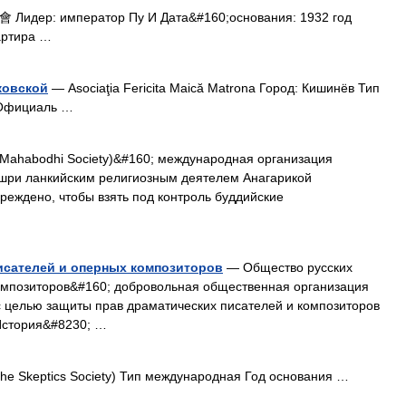
идер: император Пу И Дата&#160;основания: 1932 год
артира …
ковской
— Asociaţia Fericita Maică Matrona Город: Кишинёв Тип
 Официаль …
Mahabodhi Society)&#160; международная организация
а шри ланкийским религиозным деятелем Анагарикой
реждено, чтобы взять под контроль буддийские
исателей и оперных композиторов
— Общество русских
омпозиторов&#160; добровольная общественная организация
с целью защиты прав драматических писателей и композиторов
История&#8230; …
he Skeptics Society) Тип международная Год основания …