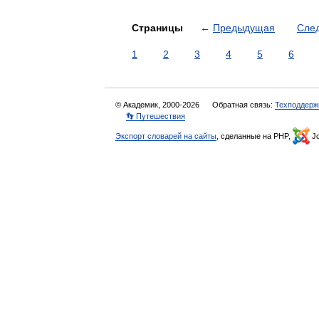
Страницы
←
Предыдущая
Сле
1
2
3
4
5
6
© Академик, 2000-2026
Обратная связь:
Техподдерж
👣 Путешествия
Экспорт словарей на сайты
, сделанные на PHP,
Jo